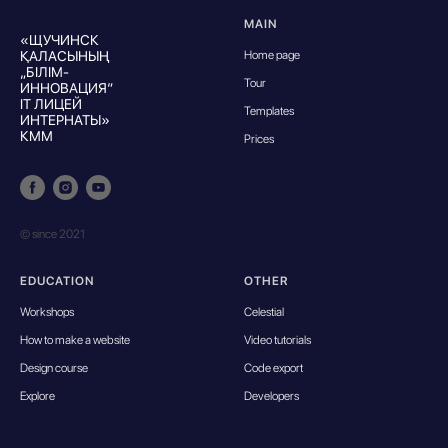
MAIN
«ЩУЧИНСК
ҚАЛАСЫНЫҢ
Home page
„БІЛІМ-
Tour
ИННОВАЦИЯ“
IT ЛИЦЕЙ
Templates
ИНТЕРНАТЫ»
КММ
Prices
© since 2021
EDUCATION
OTHER
Workshops
Celestial
How to make a website
Video tutorials
Design course
Code export
Explore
Developers